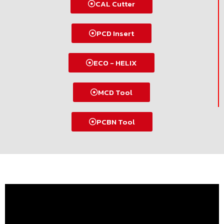
CAL Cutter
PCD Insert
ECO - HELIX
MCD Tool
PCBN Tool